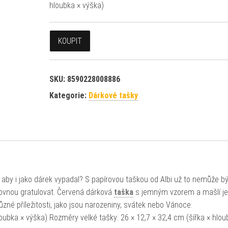
hloubka × výška)
KOUPIT
SKU:
8590228008886
Kategorie:
Dárkové tašky
, aby i jako dárek vypadal? S papírovou taškou od Albi už to nemůže bý
rovnou gratulovat. Červená dárková
taška
s jemným vzorem a mašlí je
ůzné příležitosti, jako jsou narozeniny, svátek nebo Vánoce.
oubka × výška) Rozměry velké tašky: 26 × 12,7 × 32,4 cm (šířka × hlou