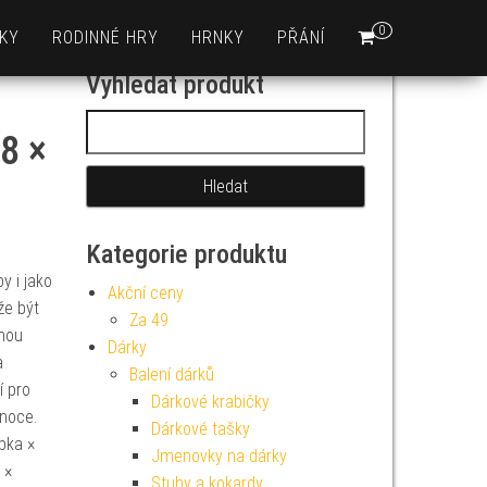
0
KY
RODINNÉ HRY
HRNKY
PŘÁNÍ
Vyhledat produkt
Vyhledávání
8 ×
Kategorie produktu
y i jako
Akční ceny
že být
Za 49
vnou
Dárky
a
Balení dárků
í pro
Dárkové krabičky
ánoce.
Dárkové tašky
bka ×
Jmenovky na dárky
 ×
Stuhy a kokardy