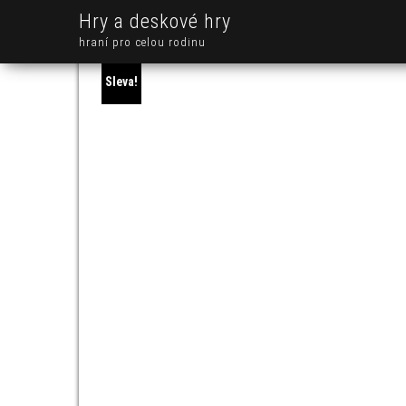
Hry a deskové hry
hraní pro celou rodinu
Sleva!