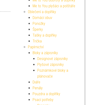
Me to You dobroty a doplňky
í cena byla: 25 Kč.
ktuální cena je: 22 Kč.
Me to You plyšáci a polštáře
Oblečení a doplňky
Domácí obuv
Ponožky
Šperky
Tašky a doplňky
Trička
Papírnictví
Bloky a zápisníky
Designové zápisníky
Plyšové zápisníky
Poznámkové bloky a
plánovače
Diáře
Penály
Pouzdra a doplňky
Psací potřeby