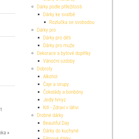
Dárky podle příležitosti
Dárky ke svatbě
Rozlučka se svobodou
Dárky pro
Dárky pro děti
Dárky pro muže
Dekorace a bytové doplňky
Vánoční ozdoby
Dobroty
Alkohol
Čaje a sirupy
Čokolády a bonbóny
Jedlý hmyz
Kitl - Zdraví v láhvi
t
Drobné dárky
Beautiful Day
Dárky do kuchyně
bka ×
Filmové dárky