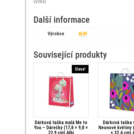
výška)
Další informace
Výrobce
ALBI
Související produkty
Sleva!
Dárková taška malá Me to
Dárková taška 
You – Dárečky (17,8 × 9,8 ×
Neonové květiny (
22,9 cm) Albi
× 32,4 cm) 