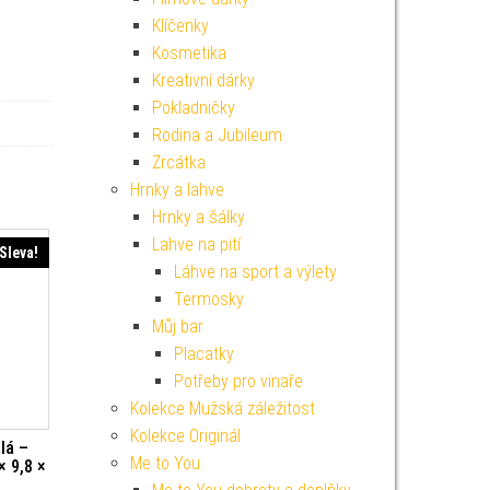
Klíčenky
Kosmetika
Kreativní dárky
Pokladničky
Rodina a Jubileum
Zrcátka
Hrnky a lahve
Hrnky a šálky
Lahve na pití
Sleva!
Láhve na sport a výlety
Termosky
Můj bar
Placatky
Potřeby pro vinaře
Kolekce Mužská záležitost
Kolekce Originál
lá –
Me to You
× 9,8 ×