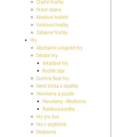
Chytré hračky
Hravé objevy
Kreativní tvoření
Venkovní hračky
Zábavné hračky
Hry
Abstraktní a logické hry
Dětské hry
Arkádové hry
Rychlé šípy
Dummy Bear hry
Herní trička a doplňky
Hlavolamy a puzzle
Hlavolamy - Mozkovna
Rubikova kostka
Hry pro dva
Hry v angličtině
Mozkovna