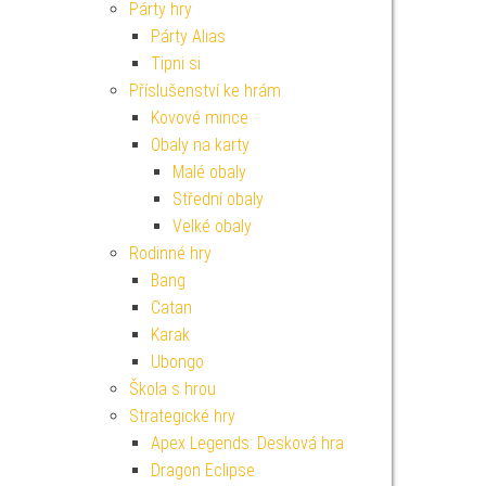
Párty hry
Párty Alias
Tipni si
Příslušenství ke hrám
Kovové mince
Obaly na karty
Malé obaly
Střední obaly
Velké obaly
Rodinné hry
Bang
Catan
Karak
Ubongo
Škola s hrou
Strategické hry
Apex Legends: Desková hra
Dragon Eclipse