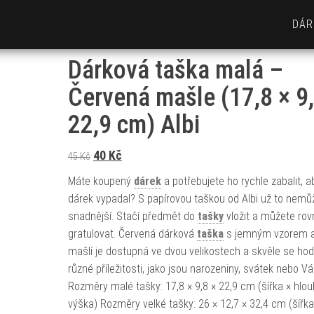
DÁR
Dárková taška malá –
Červená mašle (17,8 × 9,
22,9 cm) Albi
Původní cena byla: 45 Kč.
Aktuální cena je: 40 Kč.
40
Kč
45
Kč
Máte koupený
dárek
a potřebujete ho rychle zabalit, ab
dárek vypadal? S papírovou taškou od Albi už to nemů
snadnější. Stačí předmět do
tašky
vložit a můžete ro
gratulovat. Červená dárková
taška
s jemným vzorem 
mašlí je dostupná ve dvou velikostech a skvěle se hod
různé příležitosti, jako jsou narozeniny, svátek nebo V
Rozměry malé tašky: 17,8 × 9,8 × 22,9 cm (šířka × hlou
výška) Rozměry velké tašky: 26 × 12,7 × 32,4 cm (šířka