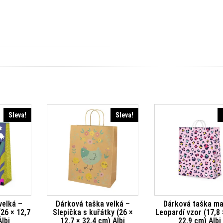
Sleva!
Sleva!
velká –
Dárková taška velká –
Dárková taška ma
26 × 12,7
Slepička s kuřátky (26 ×
Leopardí vzor (17,8 
Albi
12,7 × 32,4 cm) Albi
22,9 cm) Albi