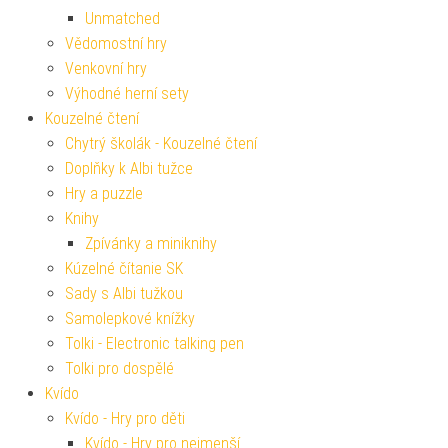
Unmatched
Vědomostní hry
Venkovní hry
Výhodné herní sety
Kouzelné čtení
Chytrý školák - Kouzelné čtení
Doplňky k Albi tužce
Hry a puzzle
Knihy
Zpívánky a miniknihy
Kúzelné čítanie SK
Sady s Albi tužkou
Samolepkové knížky
Tolki - Electronic talking pen
Tolki pro dospělé
Kvído
Kvído - Hry pro děti
Kvído - Hry pro nejmenší