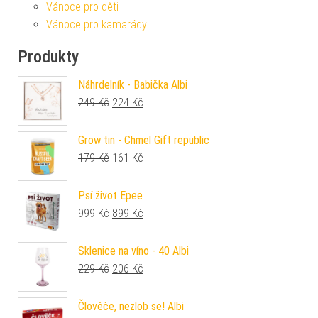
Vánoce pro děti
Vánoce pro kamarády
Produkty
Náhrdelník - Babička Albi
Původní cena byla: 249 Kč.
Aktuální cena je: 224 Kč.
249
Kč
224
Kč
Grow tin - Chmel Gift republic
Původní cena byla: 179 Kč.
Aktuální cena je: 161 Kč.
179
Kč
161
Kč
Psí život Epee
Původní cena byla: 999 Kč.
Aktuální cena je: 899 Kč.
999
Kč
899
Kč
Sklenice na víno - 40 Albi
Původní cena byla: 229 Kč.
Aktuální cena je: 206 Kč.
229
Kč
206
Kč
Člověče, nezlob se! Albi