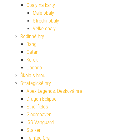
Obaly na karty
Malé obaly
Střední obaly
Velké obaly
Rodinné hry
Bang
Catan
Karak
Ubongo
Škola s hrou
Strategické hry
Apex Legends: Desková hra
Dragon Eclipse
Etherfields
Gloomhaven
ISS Vanguard
Stalker
Tainted Grail