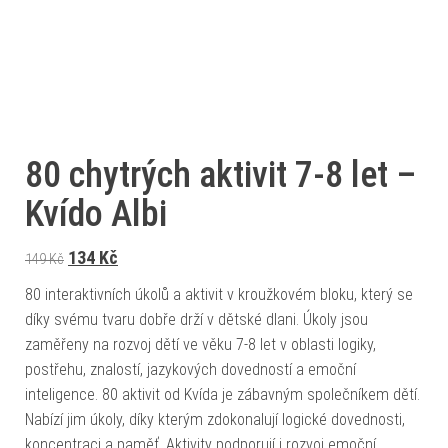
80 chytrých aktivit 7-8 let –
Kvído Albi
Původní cena byla: 149 Kč.
Aktuální cena je: 134 Kč.
134
Kč
149
Kč
80 interaktivních úkolů a aktivit v kroužkovém bloku, který se
díky svému tvaru dobře drží v dětské dlani. Úkoly jsou
zaměřeny na rozvoj dětí ve věku 7-8 let v oblasti logiky,
postřehu, znalostí, jazykových dovedností a emoční
inteligence. 80 aktivit od Kvída je zábavným společníkem dětí.
Nabízí jim úkoly, díky kterým zdokonalují logické dovednosti,
koncentraci a paměť. Aktivity podporují i rozvoj emoční