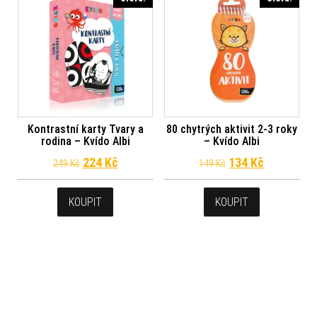
Kontrastní karty Tvary a
80 chytrých aktivit 2-3 roky
rodina – Kvído Albi
– Kvído Albi
Původní cena byla: 249 Kč.
Aktuální cena je: 224 Kč.
Původní cena byl
Aktuální c
224
Kč
134
Kč
249
Kč
149
Kč
KOUPIT
KOUPIT