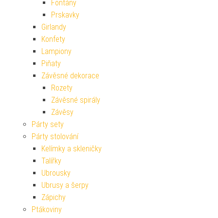
Fontány
Prskavky
Girlandy
Konfety
Lampiony
Piňaty
Závěsné dekorace
Rozety
Závěsné spirály
Závěsy
Párty sety
Párty stolování
Kelímky a skleničky
Talířky
Ubrousky
Ubrusy a šerpy
Zápichy
Ptákoviny