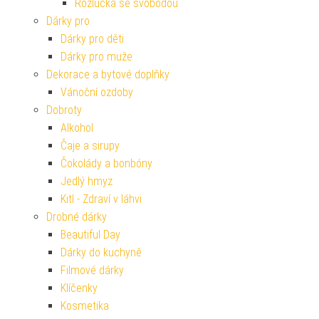
Rozlučka se svobodou
Dárky pro
Dárky pro děti
Dárky pro muže
Dekorace a bytové doplňky
Vánoční ozdoby
Dobroty
Alkohol
Čaje a sirupy
Čokolády a bonbóny
Jedlý hmyz
Kitl - Zdraví v láhvi
Drobné dárky
Beautiful Day
Dárky do kuchyně
Filmové dárky
Klíčenky
Kosmetika