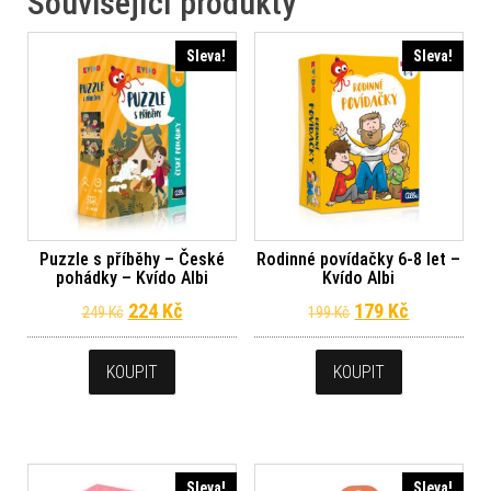
Související produkty
Sleva!
Sleva!
Puzzle s příběhy – České
Rodinné povídačky 6-8 let –
pohádky – Kvído Albi
Kvído Albi
Původní cena byla: 249 Kč.
Aktuální cena je: 224 Kč.
Původní cena byl
Aktuální c
224
Kč
179
Kč
249
Kč
199
Kč
KOUPIT
KOUPIT
Sleva!
Sleva!