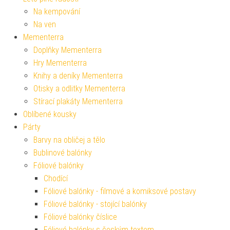
Na kempování
Na ven
Mementerra
Doplňky Mementerra
Hry Mementerra
Knihy a deníky Mementerra
Otisky a odlitky Mementerra
Stírací plakáty Mementerra
Oblíbené kousky
Párty
Barvy na obličej a tělo
Bublinové balónky
Fóliové balónky
Chodící
Fóliové balónky - filmové a komiksové postavy
Fóliové balónky - stojící balónky
Fóliové balónky číslice
Fóliové balónky s českým textem