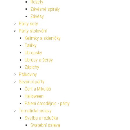
Rozety
Závěsné spirály
Závěsy
Párty sety
Párty stolování
Kelímky a skleničky
Talířky
Ubrousky
Ubrusy a šerpy
Zápichy
Ptákoviny
Sezónní párty
Čert a Mikuláš
Halloween
Pálení čarodějnic - párty
Tematické oslavy
Svatba a rozlučka
Svatební oslava