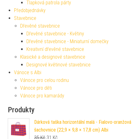
Tlapková patrola párty
Předobjednávky
Stavebnice
Dřevěné stavebnice
Dřevěné stavebnice - Květiny
Dřevěné stavebnice - Miniaturní domečky
Kreativní dřevěné stavebnice
Klasické a designové stavebnice
Designové květinové stavebnice
Vánoce s Albi
Vánoce pro celou rodinu
Vánoce pro děti
Vánoce pro kamarády
Produkty
Dárková taška horizontální malá - Fialovo-oranžová
šachovnice (22,9 × 9,8 × 17,8 cm) Albi
Původní cena byla: 35 Kč.
Aktuální cena je: 31 Kč.
35
Kč
31
Kč