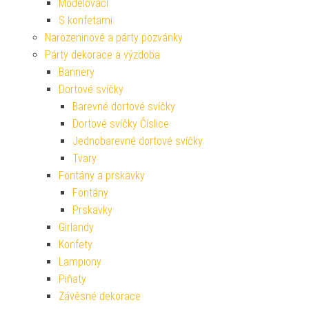
Modelovací
S konfetami
Narozeninové a párty pozvánky
Párty dekorace a výzdoba
Bannery
Dortové svíčky
Barevné dortové svíčky
Dortové svíčky Číslice
Jednobarevné dortové svíčky
Tvary
Fontány a prskavky
Fontány
Prskavky
Girlandy
Konfety
Lampiony
Piňaty
Závěsné dekorace