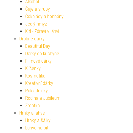
Alkohol
Čaje a sirupy
Čokolády a bonbóny
Jedlý hmyz
Kitl - Zdraví v láhvi
Drobné dárky
Beautiful Day
Dárky do kuchyně
Filmové dárky
Klíčenky
Kosmetika
Kreativní dárky
Pokladničky
Rodina a Jubileum
Zrcátka
Hrnky a lahve
Hrnky a šálky
Lahve na pití