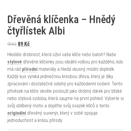
Dřevěná klíčenka – Hnědý
čtyřlístek Albi
Původní cena byla: 99 Kč.
Aktuální cena je: 89 Kč.
89
Kč
99
Kč
Hledáte drobnost, která oživí vaše klíče nebo batoh? Naše
stylové
dřevěné klíčenky jsou ideální volbou pro každého, kdo
má rád
přírodní
materiály a hledá vkusný módní doplněk.
Každý kus vyniká jedinečnou kresbou dřeva, který je díky
zpracování i dostatečně odolný pro každodenní nošení. Tento
přívěsek na klíče skvěle poslouží jako drobný dárek pro blízké
nebo stylová ozdoba, která zaujme na první pohled. Vyberte si
svůj oblíbený motiv a doplňte svůj svazek klíčů o tento
originální
dřevěný suvenýr, který v sobě spojuje
jednoduchost a krásu přírody.