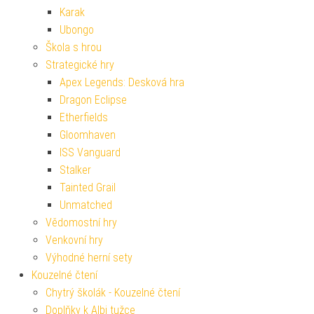
Karak
Ubongo
Škola s hrou
Strategické hry
Apex Legends: Desková hra
Dragon Eclipse
Etherfields
Gloomhaven
ISS Vanguard
Stalker
Tainted Grail
Unmatched
Vědomostní hry
Venkovní hry
Výhodné herní sety
Kouzelné čtení
Chytrý školák - Kouzelné čtení
Doplňky k Albi tužce