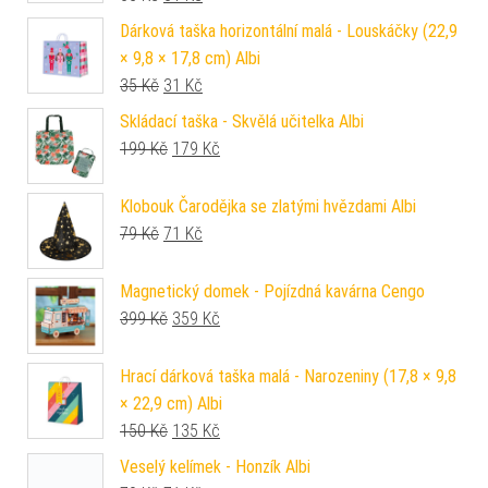
Dárková taška horizontální malá - Louskáčky (22,9
× 9,8 × 17,8 cm) Albi
Původní cena byla: 35 Kč.
Aktuální cena je: 31 Kč.
35
Kč
31
Kč
Skládací taška - Skvělá učitelka Albi
Původní cena byla: 199 Kč.
Aktuální cena je: 179 Kč.
199
Kč
179
Kč
Klobouk Čarodějka se zlatými hvězdami Albi
Původní cena byla: 79 Kč.
Aktuální cena je: 71 Kč.
79
Kč
71
Kč
Magnetický domek - Pojízdná kavárna Cengo
Původní cena byla: 399 Kč.
Aktuální cena je: 359 Kč.
399
Kč
359
Kč
Hrací dárková taška malá - Narozeniny (17,8 × 9,8
× 22,9 cm) Albi
Původní cena byla: 150 Kč.
Aktuální cena je: 135 Kč.
150
Kč
135
Kč
Veselý kelímek - Honzík Albi