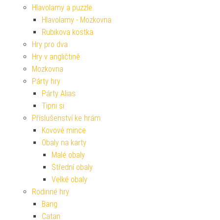
Hlavolamy a puzzle
Hlavolamy - Mozkovna
Rubikova kostka
Hry pro dva
Hry v angličtině
Mozkovna
Párty hry
Párty Alias
Tipni si
Příslušenství ke hrám
Kovové mince
Obaly na karty
Malé obaly
Střední obaly
Velké obaly
Rodinné hry
Bang
Catan