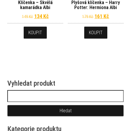
Klíčenka – Skvělá
Plyšová klíčenka – Harry
kamarádka Albi
Potter: Hermiona Albi
Původní cena byla: 149 Kč.
Aktuální cena je: 134 Kč.
Původní cena byl
Aktuální c
134
Kč
161
Kč
149
Kč
179
Kč
KOUPIT
KOUPIT
Vyhledat produkt
Vyhledávání
Kategorie produktu