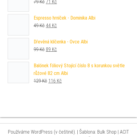
Původní cena byla: 79 Kč.
Aktuální cena je: 71 Kč.
79
Kč
71
Kč
Espresso hrníček - Dominika Albi
Původní cena byla: 49 Kč.
Aktuální cena je: 44 Kč.
49
Kč
44
Kč
Dřevěná klíčenka - Ovce Albi
Původní cena byla: 99 Kč.
Aktuální cena je: 89 Kč.
99
Kč
89
Kč
Balónek fóliový Stojící číslo 8 s korunkou světle
růžové 82 cm Albi
Původní cena byla: 129 Kč.
Aktuální cena je: 116 Kč.
129
Kč
116
Kč
Používáme WordPress (v češtině).
|
Šablona: Bulk Shop
| ACIT